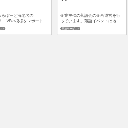
ららぽーと海老名の
企業主催の落語会の企画運営を行
A！ LIVEの模様をレポート...
っています。落語イベントは地...
ス
関連サービス