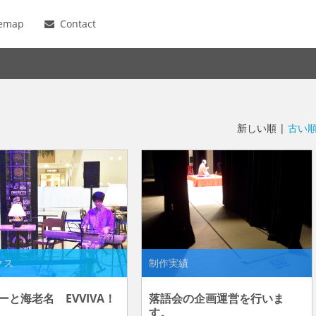
temap
Contact
新しい順 |
古い
クス
制作実績
ーと海老名 EVVIVA！
落語会の企画運営を行いま
す。