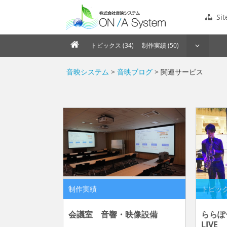
Si
トピックス (34)
制作実績 (50)
音映システム
>
音映ブログ
> 関連サービス
制作実績
トピッ
会議室 音響・映像設備
ららぽ
LIVE