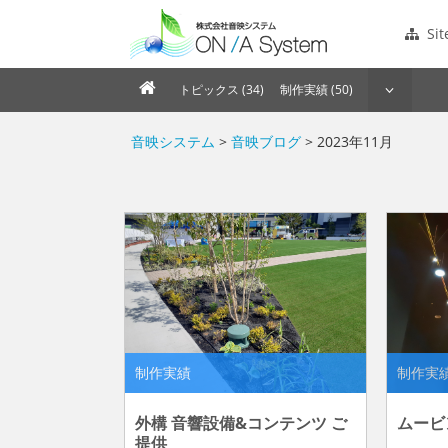
Si
トピックス (34)
制作実績 (50)
音映システム
>
音映ブログ
> 2023年11月
制作実績
制作実
外構 音響設備&コンテンツ ご
ムービ
提供