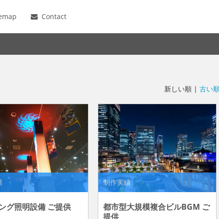
temap
Contact
新しい順 |
古い
績
制作実績
ング照明設備 ご提供
都市型大規模複合ビルBGM ご
提供