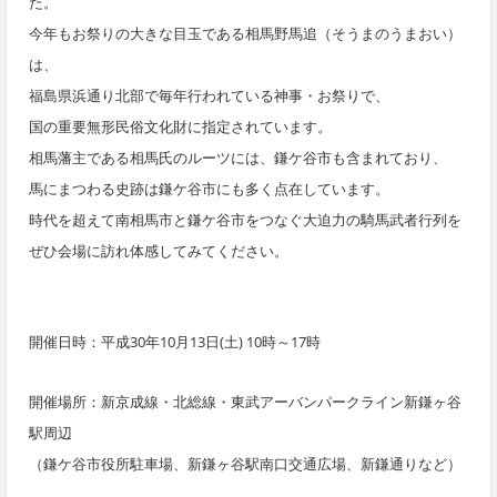
た。
今年もお祭りの大きな目玉である相馬野馬追（そうまのうまおい）
は、
福島県浜通り北部で毎年行われている神事・お祭りで、
国の重要無形民俗文化財に指定されています。
相馬藩主である相馬氏のルーツには、鎌ケ谷市も含まれており、
馬にまつわる史跡は鎌ケ谷市にも多く点在しています。
時代を超えて南相馬市と鎌ケ谷市をつなぐ大迫力の騎馬武者行列を
ぜひ会場に訪れ体感してみてください。
開催日時：平成30年10月13日(土) 10時～17時
開催場所：新京成線・北総線・東武アーバンパークライン新鎌ヶ谷
駅周辺
（鎌ケ谷市役所駐車場、新鎌ヶ谷駅南口交通広場、新鎌通りなど）