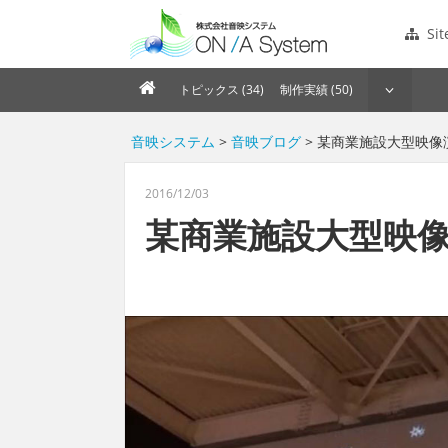
Si
トピックス (34)
制作実績 (50)
音映システム
>
音映ブログ
> 某商業施設大型映像
2016/12/03
某商業施設大型映