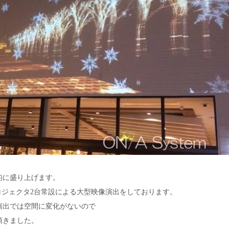
的に盛り上げます。
ロジェクタ
2
台常設による大
型映像演出をしております。
演出では空間に変化がないので
頂きました。