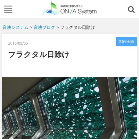
音映システム
>
音映ブログ
> フラクタル日除け
制作実績
2016/09/05
フラクタル日除け