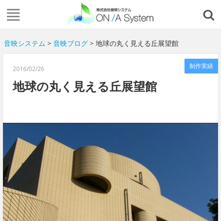
音映システム
>
音映ブログ
> 地球の丸く見える丘展望館
制作実績
2016/02/26
地球の丸く見える丘展望館