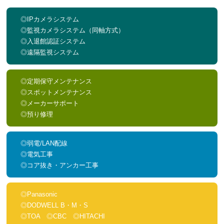
◎IPカメラシステム
◎監視カメラシステム（同軸方式）
◎入退館認証システム
◎遠隔監視システム
◎定期保守メンテナンス
◎スポットメンテナンス
◎メーカーサポート
◎預り修理
◎弱電/LAN配線
◎電気工事
◎コア抜き・アンカー工事
◎Panasonic
◎DODWELL B・M・S
◎TOA ◎CBC ◎HITACHI